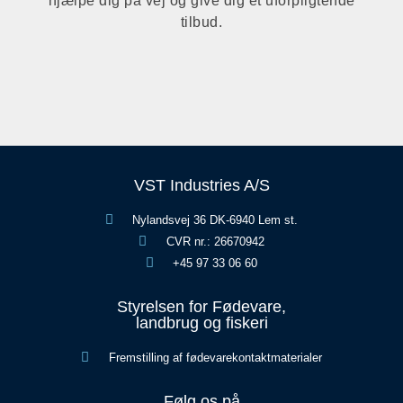
hjælpe dig på vej og give dig et uforpligtende
tilbud.
VST Industries A/S
Nylandsvej 36 DK-6940 Lem st.
CVR nr.: 26670942
+45 97 33 06 60
Styrelsen for Fødevare,
landbrug og fiskeri
Fremstilling af fødevarekontaktmaterialer
Følg os på