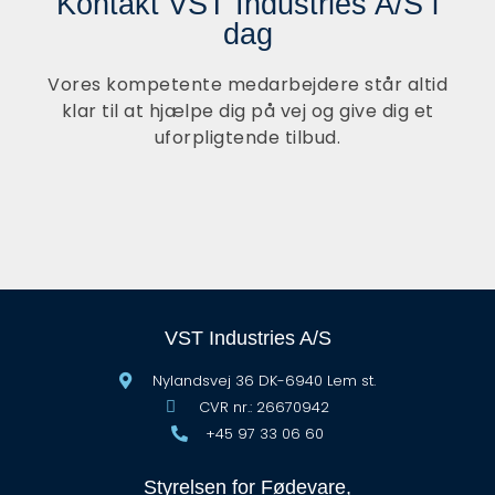
Kontakt VST Industries A/S i
dag
Vores kompetente medarbejdere står altid
klar til at hjælpe dig på vej og give dig et
uforpligtende tilbud.
VST Industries A/S
Nylandsvej 36 DK-6940 Lem st.
CVR nr.: 26670942
+45 97 33 06 60
Styrelsen for Fødevare,