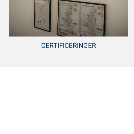
CERTIFICERINGER
Vi er opdateret med certificeringer indenfor design
og godkendelsesnormer med PED 2014/68/EU,
EN13445, EN3834, EN1090. En af de nyeste
certificeringer har gjort, at vi nu kan producere
emner, der kræver fødevaregodkendelse.