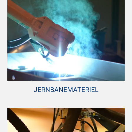
Vores maskinpark er konstant under udvikling og
optimering for at kunne tilpasse os markedet samt
sikre os de mest optimale løsninger.
JERNBANEMATERIEL
Vi har et af Europas største og bredeste
certificeringer til fremstilling af komponenter til
jernbane branchen.