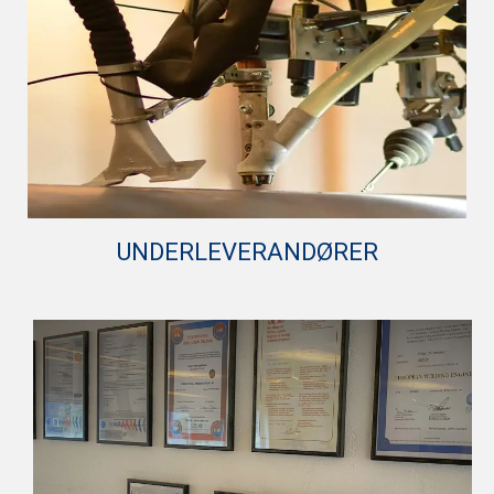
UNDERLEVERANDØRER
Vi fremstiller komponenter til blandt andet offshore,
maskin-, bygge- og vindmølleindustrien.
Vi har et omfattende WPQR og WPS program som
dækker alt fra Offshore til PED.