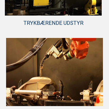
TRYKBÆRENDE UDSTYR
Afdeling for trykbærende udstyr er i stand til at
imødekomme gældende EU-krav og standarter til
kvalitet og dokumentation. Vi har et bredt sortiment
af standard tanke og beholdere i rustfri og sort stål
og fremstiller herudover konstruktioner efter
specialbehov.