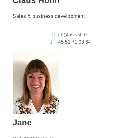
Claus Holm
Sales & business development
ch@as-vst.dk
+45 51 71 08 64
Jane