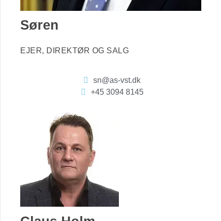
Søren
EJER, DIREKTØR OG SALG
sn@as-vst.dk
+45 3094 8145