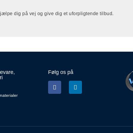
jælpe dig på vej og give dig et uforpligtende tilbud.
devare,
Følg os på
ri
aterialer