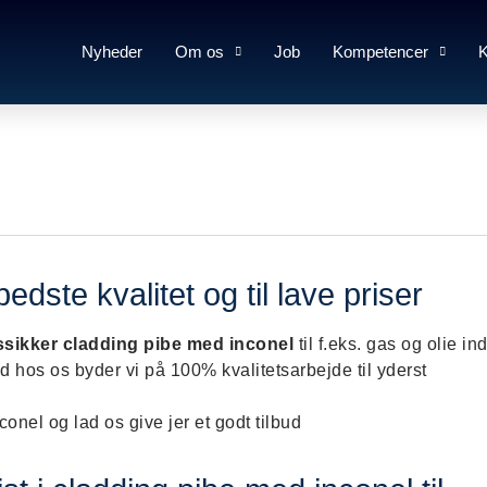
Nyheder
Om os
Job
Kompetencer
K
dste kvalitet og til lave priser
ssikker cladding pibe med inconel
til f.eks. gas og olie in
 hos os byder vi på 100% kvalitetsarbejde til yderst
onel og lad os give jer et godt tilbud