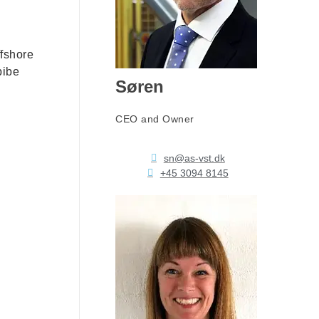
ffshore
pibe
Søren
CEO and Owner
sn@as-vst.dk
+45 3094 8145