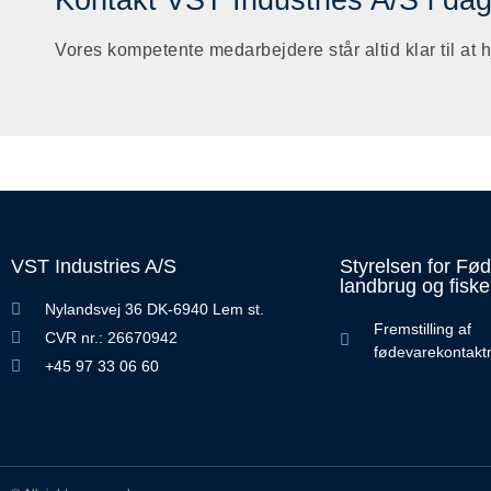
Vores kompetente medarbejdere står altid klar til at h
VST Industries A/S
Styrelsen for Fø
landbrug og fiske
Nylandsvej 36 DK-6940 Lem st.
Fremstilling af
CVR nr.: 26670942
fødevarekontaktm
+45 97 33 06 60