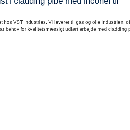
st i cladding pibe med inconel til
hos VST Industries. Vi leverer til gas og olie industrien, o
r behov for kvalitetsmæssigt udført arbejde med cladding 