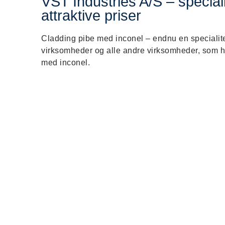
VST Industries A/S – speciali
attraktive priser
Cladding pibe med inconel – endnu en specialitet 
virksomheder og alle andre virksomheder, som ha
med inconel.