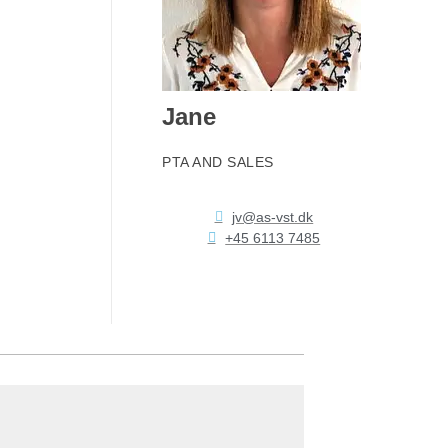
Jane
PTA AND SALES
jv@as-vst.dk
+45 6113 7485