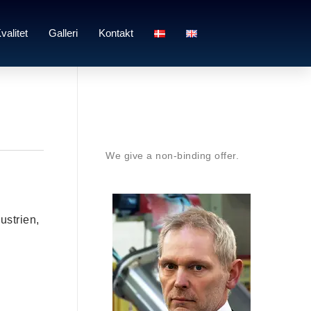
valitet
Galleri
Kontakt
We give a non-binding offer.
dustrien,