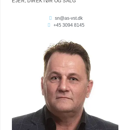
EJER, DIREKTØR OG SALG
sn@as-vst.dk
+45 3094 8145