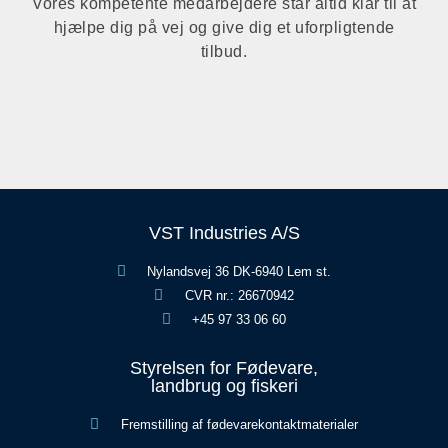
Vores kompetente medarbejdere står altid klar til at
hjælpe dig på vej og give dig et uforpligtende
tilbud.
VST Industries A/S
Nylandsvej 36 DK-6940 Lem st.
CVR nr.: 26670942
+45 97 33 06 60
Styrelsen for Fødevare,
landbrug og fiskeri
Fremstilling af fødevarekontaktmaterialer